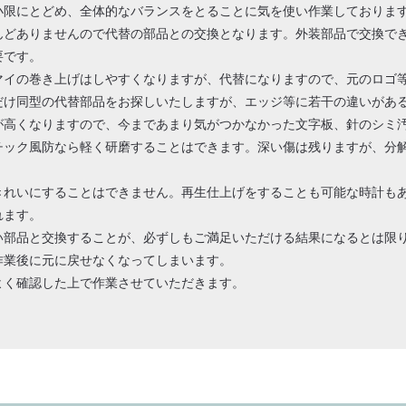
小限にとどめ、全体的なバランスをとることに気を使い作業しておりま
んどありませんので代替の部品との交換となります。外装部品で交換で
要です。
マイの巻き上げはしやすくなりますが、代替になりますので、元のロゴ
だけ同型の代替部品をお探しいたしますが、エッジ等に若干の違いがあ
が高くなりますので、今まであまり気がつかなかった文字板、針のシミ
チック風防なら軽く研磨することはできます。深い傷は残りますが、分
。
きれいにすることはできません。再生仕上げをすることも可能な時計も
れます。
い部品と交換することが、必ずしもご満足いただける結果になるとは限
作業後に元に戻せなくなってしまいます。
よく確認した上で作業させていただきます。