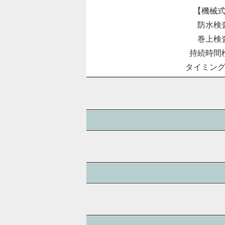
【機械
防水検
巻上検
持続時間
タイミン