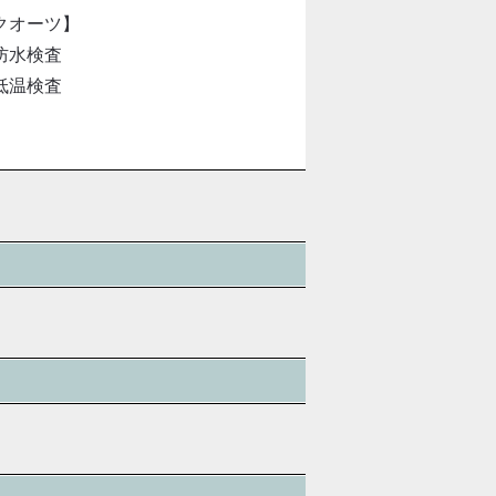
クオーツ】
防水検査
低温検査