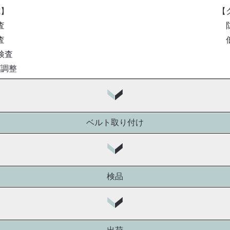
式】
【
査
査
検査
グ調整
ベルト取り付け
検品