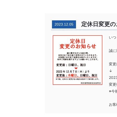
定休日変更の
2023.12.05
いつ
誠に
変更
↓
20
変更
※今
お客